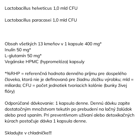
Lactobacillus helveticus 1,0 mld CFU
Lactobacillus paracasei 1,0 mld CFU
Obsah všetkých 13 kmeňov v 1 kapsule 400 mg*
Inulín 50 mg*
L-glutamín 50 mg*
Vegánske HPMC (hypromelóza) kapsuly
*%RHP = referenčná hodnota denného príjmu pre dospelého
človeka, ktorá nie je definovaná pre žiadnu zložku výrobku; mld =
miliarda; CFU = počet jednotiek tvoriacich kolónie (bunky živej
flóry)
Odporúčané dávkovanie: 1 kapsula denne. Dennú dávku zapite
dostatočným množstvom tekutín po prebudení na lačný žalúdok
alebo pred spaním. Pri preventívnom užívaní alebo detoxikačných
kúrach postačuje dávka 1 kapsula denne.
Skladujte v chladničke!!!