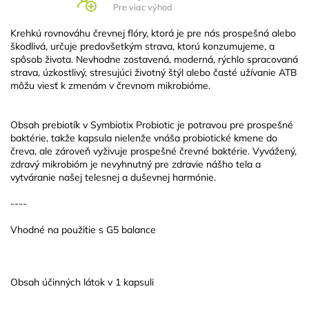
Pre viac výhod
Krehkú rovnováhu črevnej flóry, ktorá je pre nás prospešná alebo
škodlivá, určuje predovšetkým strava, ktorú konzumujeme, a
spôsob života. Nevhodne zostavená, moderná, rýchlo spracovaná
strava, úzkostlivý, stresujúci životný štýl alebo časté užívanie ATB
môžu viesť k zmenám v črevnom mikrobióme.
Obsah prebiotík v Symbiotix Probiotic je potravou pre prospešné
baktérie, takže kapsula nielenže vnáša probiotické kmene do
čreva, ale zároveň vyživuje prospešné črevné baktérie. Vyvážený,
zdravý mikrobióm je nevyhnutný pre zdravie nášho tela a
vytváranie našej telesnej a duševnej harmónie.
----
Vhodné na použitie s G5 balance
Obsah účinných látok v 1 kapsuli