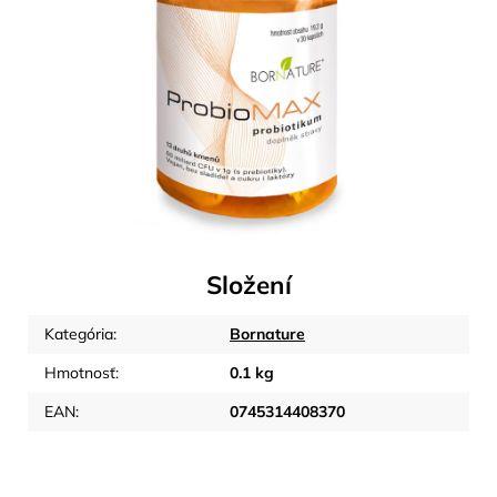
Složení
Kategória
:
Bornature
Hmotnosť
:
0.1 kg
EAN
:
0745314408370