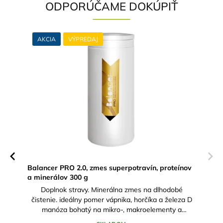
ODPORÚČAME DOKÚPIŤ
AKCIA
VÝPREDAJ
Previous
Next
Balancer PRO 2.0, zmes superpotravín, proteínov
a minerálov 300 g
nácia
Doplnok stravy. Minerálna zmes na dlhodobé
eroch
čistenie. ideálny pomer vápnika, horčíka a železa D
u
manóza bohatý na mikro-, makroelementy a
aminokyseliny vhodná na mechanickú...