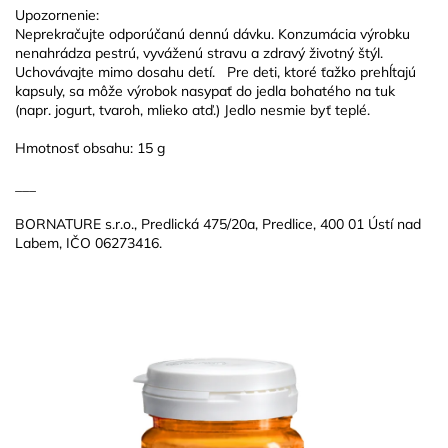
Upozornenie:
Neprekračujte odporúčanú dennú dávku. Konzumácia výrobku
nenahrádza pestrú, vyváženú stravu a zdravý životný štýl.
Uchovávajte mimo dosahu detí. Pre deti, ktoré ťažko prehĺtajú
kapsuly, sa môže výrobok nasypať do jedla bohatého na tuk
(napr. jogurt, tvaroh, mlieko atď.) Jedlo nesmie byť teplé.
Hmotnosť obsahu: 15 g
___
BORNATURE s.r.o., Predlická 475/20a, Predlice, 400 01 Ústí nad
Labem, IČO 06273416.