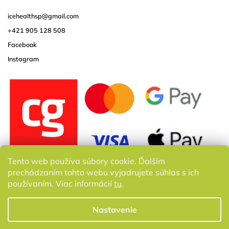
icehealthsp
@
gmail.com
+421 905 128 508
Facebook
Instagram
Tento web používa súbory cookie. Ďalším
prechádzaním tohto webu vyjadrujete súhlas s ich
používaním. Viac informácií
tu
.
Nastavenie
Copyright 2026
Bornature.sk
. Všetky práva vyhradené.