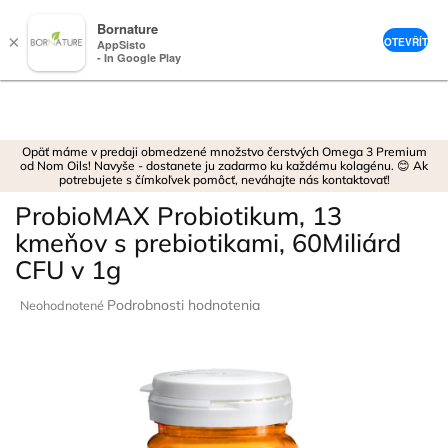
Bornature
×
OTEVŘÍT
AppSisto
- In Google Play
Prejsť
na
obsah
Opäť máme v predaji obmedzené množstvo čerstvých Omega 3 Premium
od Nom Oils! Navyše - dostanete ju zadarmo ku každému kolagénu. 😊 Ak
potrebujete s čímkoľvek pomôcť, neváhajte nás kontaktovať!
ProbioMAX Probiotikum, 13
kmeňov s prebiotikami, 60Miliárd
CFU v 1g
Priemerné
Podrobnosti hodnotenia
Neohodnotené
hodnotenie
produktu
je
0,0
z
5
hviezdičiek.