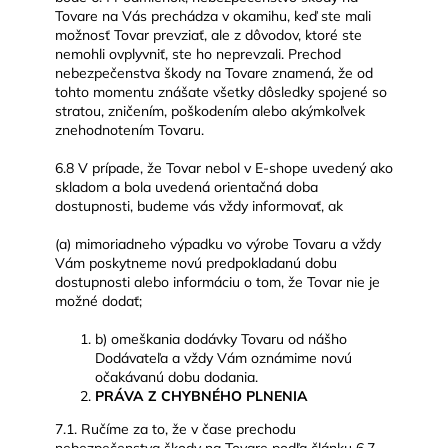
Tovare na Vás prechádza v okamihu, keď ste mali
možnosť Tovar prevziať, ale z dôvodov, ktoré ste
nemohli ovplyvniť, ste ho neprevzali. Prechod
nebezpečenstva škody na Tovare znamená, že od
tohto momentu znášate všetky dôsledky spojené so
stratou, zničením, poškodením alebo akýmkoľvek
znehodnotením Tovaru.
6.8 V prípade, že Tovar nebol v E-shope uvedený ako
skladom a bola uvedená orientačná doba
dostupnosti, budeme vás vždy informovať, ak
(a) mimoriadneho výpadku vo výrobe Tovaru a vždy
Vám poskytneme novú predpokladanú dobu
dostupnosti alebo informáciu o tom, že Tovar nie je
možné dodať;
b) omeškania dodávky Tovaru od nášho
Dodávateľa a vždy Vám oznámime novú
očakávanú dobu dodania.
PRÁVA Z CHYBNÉHO PLNENIA
7.1. Ručíme za to, že v čase prechodu