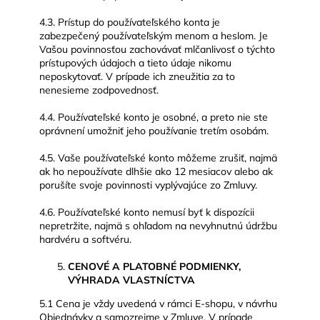
4.3. Prístup do používateľského konta je
zabezpečený používateľským menom a heslom. Je
Vašou povinnosťou zachovávať mlčanlivosť o týchto
prístupových údajoch a tieto údaje nikomu
neposkytovať. V prípade ich zneužitia za to
nenesieme zodpovednosť.
4.4. Používateľské konto je osobné, a preto nie ste
oprávnení umožniť jeho používanie tretím osobám.
4.5. Vaše používateľské konto môžeme zrušiť, najmä
ak ho nepoužívate dlhšie ako 12 mesiacov alebo ak
porušíte svoje povinnosti vyplývajúce zo Zmluvy.
4.6. Používateľské konto nemusí byť k dispozícii
nepretržite, najmä s ohľadom na nevyhnutnú údržbu
hardvéru a softvéru.
CENOVÉ A PLATOBNÉ PODMIENKY,
VÝHRADA VLASTNÍCTVA
5.1 Cena je vždy uvedená v rámci E-shopu, v návrhu
Objednávky a samozrejme v Zmluve. V prípade