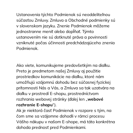
Ustanovenia týchto Podmienok sú neoddeliteľnou
súčasťou Zmluvy. Zmluva a Obchodné podmienky sú
v slovenskom jazyku. Znenie Podmienok môžeme
jednostranne meniť alebo dopĺňať. Týmto
ustanovením nie sú dotknuté práva a povinnosti
vzniknuté počas účinnosti predchádzajúceho znenia
Podmienok.
Ako viete, komunikujeme predovšetkým na diaľku.
Preto je predmetom našej Zmluvy aj použitie
prostriedkov komunikácie na diaľku, ktoré nám
umožňujú vzájomnú dohodu bez súčasnej fyzickej
prítomnosti Nás a Vás, a Zmluva sa tak uzatvára na
diaľku v prostredí E-shopu, prostredníctvom
rozhrania webovej stránky (ďalej len „
webové
rozhranie E-shopu
“).
Ak je niektorá časť Podmienok v rozpore s tým, na
čom sme sa vzájomne dohodli v rámci procesu
Vášho nákupu v našom E-shope, má táto konkrétna
dohoda prednosť pred Podmienkami.