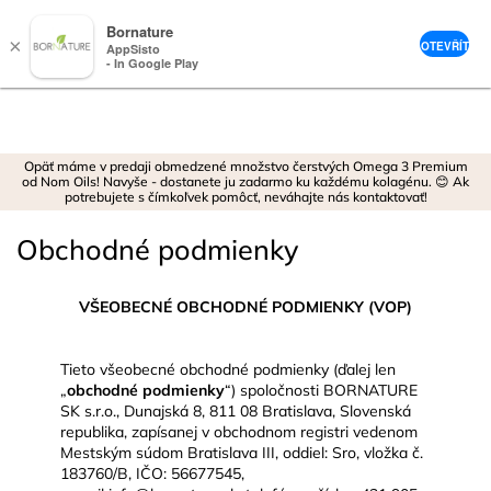
Bornature
×
OTEVŘÍT
AppSisto
- In Google Play
Prejsť
na
obsah
Opäť máme v predaji obmedzené množstvo čerstvých Omega 3 Premium
od Nom Oils! Navyše - dostanete ju zadarmo ku každému kolagénu. 😊 Ak
potrebujete s čímkoľvek pomôcť, neváhajte nás kontaktovať!
Obchodné podmienky
VŠEOBECNÉ OBCHODNÉ PODMIENKY (VOP)
Tieto všeobecné obchodné podmienky (ďalej len
„
obchodné podmienky
“) spoločnosti BORNATURE
SK s.r.o., Dunajská 8, 811 08 Bratislava, Slovenská
republika, zapísanej v obchodnom registri vedenom
Mestským súdom Bratislava III, oddiel: Sro, vložka č.
183760/B, IČO: 56677545,