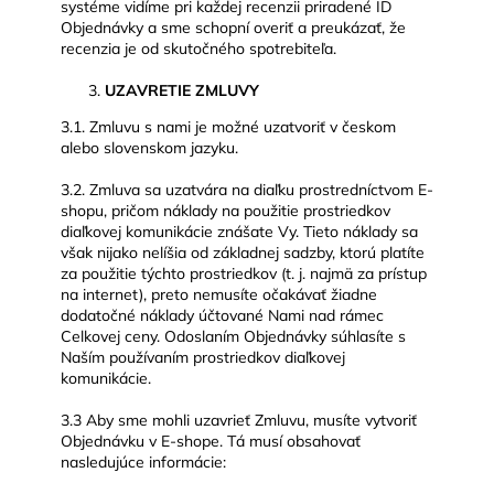
systéme vidíme pri každej recenzii priradené ID
Objednávky a sme schopní overiť a preukázať, že
recenzia je od skutočného spotrebiteľa.
UZAVRETIE ZMLUVY
3.1. Zmluvu s nami je možné uzatvoriť v českom
alebo slovenskom jazyku.
3.2. Zmluva sa uzatvára na diaľku prostredníctvom E-
shopu, pričom náklady na použitie prostriedkov
diaľkovej komunikácie znášate Vy. Tieto náklady sa
však nijako nelíšia od základnej sadzby, ktorú platíte
za použitie týchto prostriedkov (t. j. najmä za prístup
na internet), preto nemusíte očakávať žiadne
dodatočné náklady účtované Nami nad rámec
Celkovej ceny. Odoslaním Objednávky súhlasíte s
Naším používaním prostriedkov diaľkovej
komunikácie.
3.3 Aby sme mohli uzavrieť Zmluvu, musíte vytvoriť
Objednávku v E-shope. Tá musí obsahovať
nasledujúce informácie: