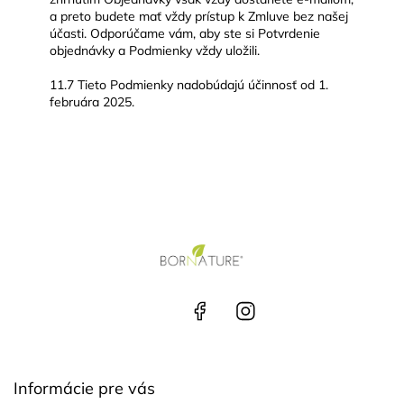
a preto budete mať vždy prístup k Zmluve bez našej
účasti. Odporúčame vám, aby ste si Potvrdenie
objednávky a Podmienky vždy uložili.
11.7 Tieto Podmienky nadobúdajú účinnosť od 1.
februára 2025.
Z
á
p
ä
+42
Face
Insta
t
1 90
book
gra
5 12
m
i
8 50
e
8
Informácie pre vás