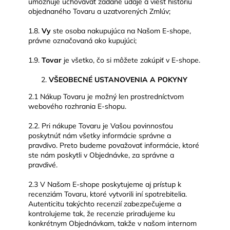
umožňuje uchovávať zadané údaje a viesť históriu
objednaného Tovaru a uzatvorených Zmlúv;
1.8.
Vy
ste osoba nakupujúca na Našom E-shope,
právne označovaná ako kupujúci;
1.9.
Tovar
je všetko, čo si môžete zakúpiť v E-shope.
VŠEOBECNÉ USTANOVENIA A POKYNY
2.1 Nákup Tovaru je možný len prostredníctvom
webového rozhrania E-shopu.
2.2. Pri nákupe Tovaru je Vašou povinnosťou
poskytnúť nám všetky informácie správne a
pravdivo. Preto budeme považovať informácie, ktoré
ste nám poskytli v Objednávke, za správne a
pravdivé.
2.3 V Našom E-shope poskytujeme aj prístup k
recenziám Tovaru, ktoré vytvorili iní spotrebitelia.
Autenticitu takýchto recenzií zabezpečujeme a
kontrolujeme tak, že recenzie priraďujeme ku
konkrétnym Objednávkam, takže v našom internom