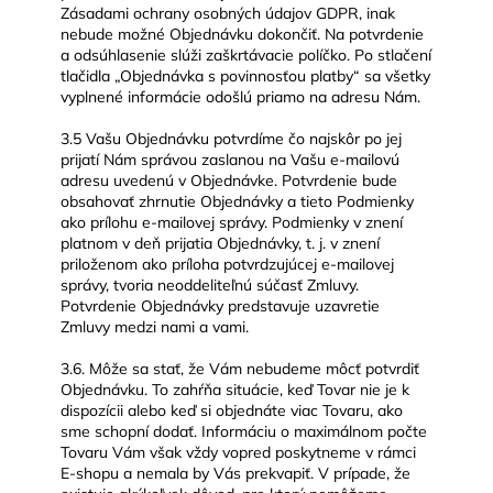
Zásadami ochrany osobných údajov GDPR, inak
nebude možné Objednávku dokončiť. Na potvrdenie
a odsúhlasenie slúži zaškrtávacie políčko. Po stlačení
tlačidla „Objednávka s povinnosťou platby“ sa všetky
vyplnené informácie odošlú priamo na adresu Nám.
3.5 Vašu Objednávku potvrdíme čo najskôr po jej
prijatí Nám správou zaslanou na Vašu e-mailovú
adresu uvedenú v Objednávke. Potvrdenie bude
obsahovať zhrnutie Objednávky a tieto Podmienky
ako prílohu e-mailovej správy. Podmienky v znení
platnom v deň prijatia Objednávky, t. j. v znení
priloženom ako príloha potvrdzujúcej e-mailovej
správy, tvoria neoddeliteľnú súčasť Zmluvy.
Potvrdenie Objednávky predstavuje uzavretie
Zmluvy medzi nami a vami.
3.6. Môže sa stať, že Vám nebudeme môcť potvrdiť
Objednávku. To zahŕňa situácie, keď Tovar nie je k
dispozícii alebo keď si objednáte viac Tovaru, ako
sme schopní dodať. Informáciu o maximálnom počte
Tovaru Vám však vždy vopred poskytneme v rámci
E-shopu a nemala by Vás prekvapiť. V prípade, že