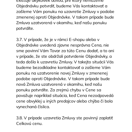
existuje akýkoľvek dôvod, pre ktorý nemôžeme
Objednávku potvrdiť, budeme Vás kontaktovať a
zašleme Vám ponuku na uzavretie Zmluvy v podobe
zmenenej oproti Objednávke. V takom prípade bude
Zmluva uzatvorená v okamihu, keď našu ponuku
potvrdíte.
3.7. V prípade, že je v rámci E-shopu alebo v
Objednávke uvedená zjavne nesprávna Cena, nie
sme povinní Vám Tovar za túto Cenu dodať, a to ani
v prípade, že ste obdržali potvrdenie Objednávky, a
teda došlo k uzavretiu Zmluvy. V takejto situácii Vás
budeme bezodkladne kontaktovať a zašleme Vám
ponuku na uzatvorenie novej Zmluvy v zmenenej
podobe oproti Objednávke. V takom prípade bude
nová Zmluva uzatvorená v okamihu, keď našu
ponuku potvrdíte. Za zrejmú chybu v Cene sa
považuje napríklad situácia, keď Cena nezodpovedá
cene obvyklej u iných predajcov alebo chýba či bola
vynechaná číslica.
3.8. V prípade uzavretia Zmluvy ste povinný zaplatiť
Celkovú cenu.