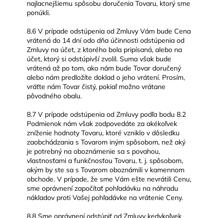
najlacnejšiemu spôsobu doručenia Tovaru, ktorý sme
ponúkli.
8.6 V prípade odstúpenia od Zmluvy Vám bude Cena
vrátená do 14 dní odo dňa účinnosti odstúpenia od
Zmluvy na účet, z ktorého bola pripísaná, alebo na
účet, ktorý si odstúpivší zvolil. Suma však bude
vrátená až po tom, ako nám bude Tovar doručený
alebo nám predložíte doklad o jeho vrátení. Prosím,
vráťte nám Tovar čistý, pokiaľ možno vrátane
pôvodného obalu.
8.7 V prípade odstúpenia od Zmluvy podľa bodu 8.2
Podmienok nám však zodpovedáte za akékoľvek
zníženie hodnoty Tovaru, ktoré vzniklo v dôsledku
zaobchádzania s Tovarom iným spôsobom, než aký
je potrebný na oboznámenie sa s povahou,
vlastnosťami a funkčnosťou Tovaru, t. j. spôsobom,
akým by ste sa s Tovarom oboznámili v kamennom
obchode. V prípade, že sme Vám ešte nevrátili Cenu,
sme oprávnení započítať pohľadávku na náhradu
nákladov proti Vašej pohľadávke na vrátenie Ceny.
8.8 Sme oprávnení odstúpiť od Zmluvy kedykoľvek