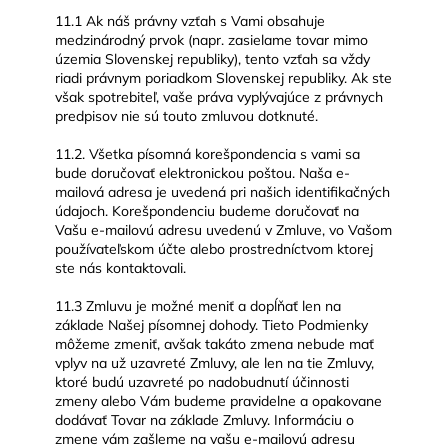
11.1 Ak náš právny vzťah s Vami obsahuje
medzinárodný prvok (napr. zasielame tovar mimo
územia Slovenskej republiky), tento vzťah sa vždy
riadi právnym poriadkom Slovenskej republiky. Ak ste
však spotrebiteľ, vaše práva vyplývajúce z právnych
predpisov nie sú touto zmluvou dotknuté.
11.2. Všetka písomná korešpondencia s vami sa
bude doručovať elektronickou poštou. Naša e-
mailová adresa je uvedená pri našich identifikačných
údajoch. Korešpondenciu budeme doručovať na
Vašu e-mailovú adresu uvedenú v Zmluve, vo Vašom
používateľskom účte alebo prostredníctvom ktorej
ste nás kontaktovali.
11.3 Zmluvu je možné meniť a dopĺňať len na
základe Našej písomnej dohody. Tieto Podmienky
môžeme zmeniť, avšak takáto zmena nebude mať
vplyv na už uzavreté Zmluvy, ale len na tie Zmluvy,
ktoré budú uzavreté po nadobudnutí účinnosti
zmeny alebo Vám budeme pravidelne a opakovane
dodávať Tovar na základe Zmluvy. Informáciu o
zmene vám zašleme na vašu e-mailovú adresu