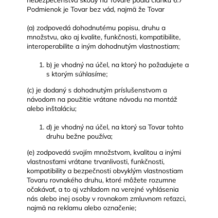
nebezpečenstva škody na Tovare podľa článku 6.7
Podmienok je Tovar bez vád, najmä že Tovar
(a) zodpovedá dohodnutému popisu, druhu a
množstvu, ako aj kvalite, funkčnosti, kompatibilite,
interoperabilite a iným dohodnutým vlastnostiam;
b) je vhodný na účel, na ktorý ho požadujete a
s ktorým súhlasíme;
(c) je dodaný s dohodnutým príslušenstvom a
návodom na použitie vrátane návodu na montáž
alebo inštaláciu;
d) je vhodný na účel, na ktorý sa Tovar tohto
druhu bežne používa;
(e) zodpovedá svojím množstvom, kvalitou a inými
vlastnosťami vrátane trvanlivosti, funkčnosti,
kompatibility a bezpečnosti obvyklým vlastnostiam
Tovaru rovnakého druhu, ktoré môžete rozumne
očakávať, a to aj vzhľadom na verejné vyhlásenia
nás alebo inej osoby v rovnakom zmluvnom reťazci,
najmä na reklamu alebo označenie;