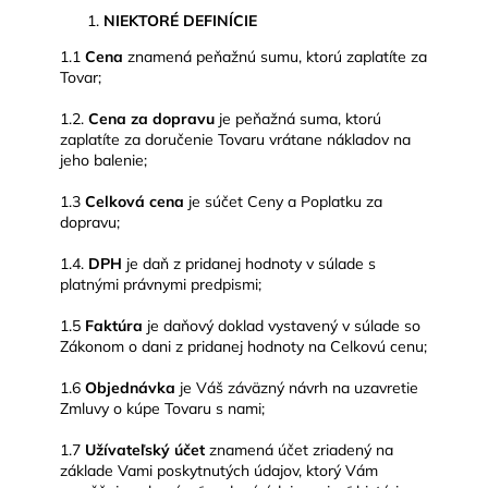
NIEKTORÉ DEFINÍCIE
1.1
Cena
znamená peňažnú sumu, ktorú zaplatíte za
Tovar;
1.2.
Cena za dopravu
je peňažná suma, ktorú
zaplatíte za doručenie Tovaru vrátane nákladov na
jeho balenie;
1.3
Celková cena
je súčet Ceny a Poplatku za
dopravu;
1.4.
DPH
je daň z pridanej hodnoty v súlade s
platnými právnymi predpismi;
1.5
Faktúra
je daňový doklad vystavený v súlade so
Zákonom o dani z pridanej hodnoty na Celkovú cenu;
1.6
Objednávka
je Váš záväzný návrh na uzavretie
Zmluvy o kúpe Tovaru s nami;
1.7
Užívateľský účet
znamená účet zriadený na
základe Vami poskytnutých údajov, ktorý Vám