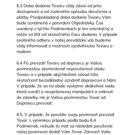
6.3 Doba dodania Tovaru vždy závisí od jeho
dostupnosti a od zvoleného spôsobu doručenia a
platby. Predpokladaná doba dodania Tovaru Vám
bude oznámená v potvrdení Objednávky. Čas
uvedený v týchto Podmienkach je len orientačný a
môže sa líšiť od skutočného času dodania. V prípade
osobného odberu v našej prevádzke vás budeme
vždy informovať o možnosti vyzdvihnutia Tovaru e-
mailom.
6.4 Po prevzatí Tovaru od dopravcu je Vašou
povinnosťou skontrolovať neporušenosť obalu
Tovaru a v prípade akýchkoľvek závad túto
skutočnosť bezodkladne oznámiť dopravcovi a Nám.
V prípade, že sa na obale vyskytne akákoľvek vada,
ktorá svedčí o neoprávnenej manipulácii a vniknutí
do zásielky, nie je Vašou povinnosťou Tovar od
Dopravcu prevziať.
6.5. V prípade, že porušíte svoju povinnosť prevziať
Tovar, s výnimkou prípadu podľa bodu 6.4
Podmienok, nebude to mať za následok porušenie
našej povinnosti dodať Vám Tovar. Zároveň Vaše