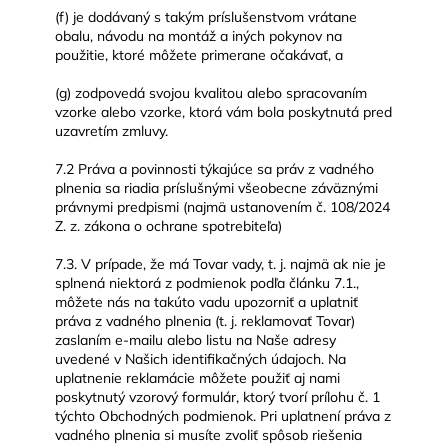
(f) je dodávaný s takým príslušenstvom vrátane
obalu, návodu na montáž a iných pokynov na
použitie, ktoré môžete primerane očakávať, a
(g) zodpovedá svojou kvalitou alebo spracovaním
vzorke alebo vzorke, ktorá vám bola poskytnutá pred
uzavretím zmluvy.
7.2 Práva a povinnosti týkajúce sa práv z vadného
plnenia sa riadia príslušnými všeobecne záväznými
právnymi predpismi (najmä ustanovením č. 108/2024
Z. z. zákona o ochrane spotrebiteľa)
7.3. V prípade, že má Tovar vady, t. j. najmä ak nie je
splnená niektorá z podmienok podľa článku 7.1.,
môžete nás na takúto vadu upozorniť a uplatniť
práva z vadného plnenia (t. j. reklamovať Tovar)
zaslaním e-mailu alebo listu na Naše adresy
uvedené v Našich identifikačných údajoch. Na
uplatnenie reklamácie môžete použiť aj nami
poskytnutý vzorový formulár, ktorý tvorí prílohu č. 1
týchto Obchodných podmienok. Pri uplatnení práva z
vadného plnenia si musíte zvoliť spôsob riešenia