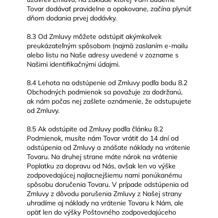
Tovar dodávať pravidelne a opakovane, začína plynúť
dňom dodania prvej dodávky.
8.3 Od Zmluvy môžete odstúpiť akýmkoľvek
preukázateľným spôsobom (najmä zaslaním e-mailu
alebo listu na Naše adresy uvedené v zozname s
Našimi identifikačnými údajmi.
8.4 Lehota na odstúpenie od Zmluvy podľa bodu 8.2
Obchodných podmienok sa považuje za dodržanú,
ak nám počas nej zašlete oznámenie, že odstupujete
od Zmluvy.
8.5 Ak odstúpite od Zmluvy podľa článku 8.2
Podmienok, musíte nám Tovar vrátiť do 14 dní od
odstúpenia od Zmluvy a znášate náklady na vrátenie
Tovaru. Na druhej strane máte nárok na vrátenie
Poplatku za dopravu od Nás, avšak len vo výške
zodpovedajúcej najlacnejšiemu nami ponúkanému
spôsobu doručenia Tovaru. V prípade odstúpenia od
Zmluvy z dôvodu porušenia Zmluvy z Našej strany
uhradíme aj náklady na vrátenie Tovaru k Nám, ale
opäť len do výšky Poštovného zodpovedajúceho