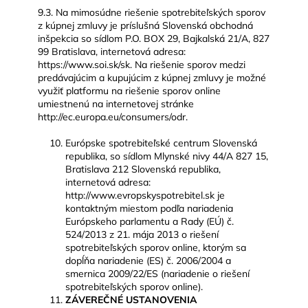
9.3. Na mimosúdne riešenie spotrebiteľských sporov
z kúpnej zmluvy je príslušná Slovenská obchodná
inšpekcia so sídlom P.O. BOX 29, Bajkalská 21/A, 827
99 Bratislava, internetová adresa:
https://www.soi.sk/sk. Na riešenie sporov medzi
predávajúcim a kupujúcim z kúpnej zmluvy je možné
využiť platformu na riešenie sporov online
umiestnenú na internetovej stránke
http://ec.europa.eu/consumers/odr.
Európske spotrebiteľské centrum Slovenská
republika, so sídlom Mlynské nivy 44/A 827 15,
Bratislava 212 Slovenská republika,
internetová adresa:
http://www.evropskyspotrebitel.sk je
kontaktným miestom podľa nariadenia
Európskeho parlamentu a Rady (EÚ) č.
524/2013 z 21. mája 2013 o riešení
spotrebiteľských sporov online, ktorým sa
dopĺňa nariadenie (ES) č. 2006/2004 a
smernica 2009/22/ES (nariadenie o riešení
spotrebiteľských sporov online).
ZÁVEREČNÉ USTANOVENIA