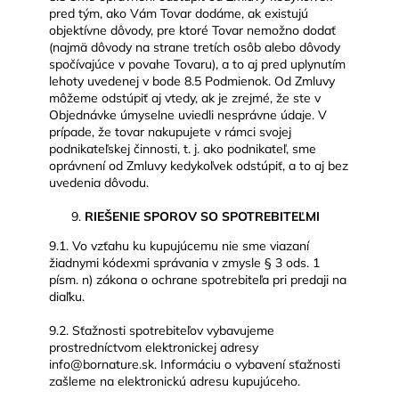
pred tým, ako Vám Tovar dodáme, ak existujú
objektívne dôvody, pre ktoré Tovar nemožno dodať
(najmä dôvody na strane tretích osôb alebo dôvody
spočívajúce v povahe Tovaru), a to aj pred uplynutím
lehoty uvedenej v bode 8.5 Podmienok. Od Zmluvy
môžeme odstúpiť aj vtedy, ak je zrejmé, že ste v
Objednávke úmyselne uviedli nesprávne údaje. V
prípade, že tovar nakupujete v rámci svojej
podnikateľskej činnosti, t. j. ako podnikateľ, sme
oprávnení od Zmluvy kedykoľvek odstúpiť, a to aj bez
uvedenia dôvodu.
RIEŠENIE SPOROV SO SPOTREBITEĽMI
9.1. Vo vzťahu ku kupujúcemu nie sme viazaní
žiadnymi kódexmi správania v zmysle § 3 ods. 1
písm. n) zákona o ochrane spotrebiteľa pri predaji na
diaľku.
9.2. Sťažnosti spotrebiteľov vybavujeme
prostredníctvom elektronickej adresy
info@bornature.sk. Informáciu o vybavení sťažnosti
zašleme na elektronickú adresu kupujúceho.