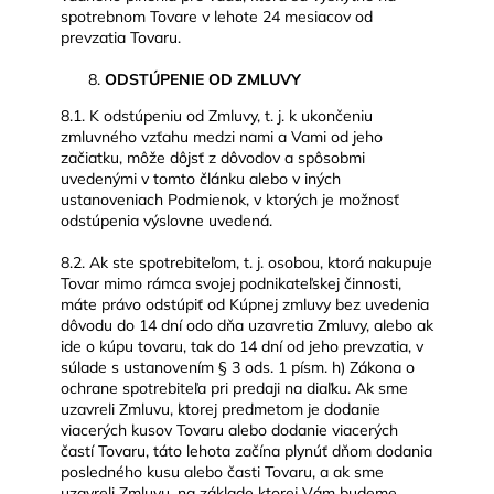
spotrebnom Tovare v lehote 24 mesiacov od
prevzatia Tovaru.
ODSTÚPENIE OD ZMLUVY
8.1. K odstúpeniu od Zmluvy, t. j. k ukončeniu
zmluvného vzťahu medzi nami a Vami od jeho
začiatku, môže dôjsť z dôvodov a spôsobmi
uvedenými v tomto článku alebo v iných
ustanoveniach Podmienok, v ktorých je možnosť
odstúpenia výslovne uvedená.
8.2. Ak ste spotrebiteľom, t. j. osobou, ktorá nakupuje
Tovar mimo rámca svojej podnikateľskej činnosti,
máte právo odstúpiť od Kúpnej zmluvy bez uvedenia
dôvodu do 14 dní odo dňa uzavretia Zmluvy, alebo ak
ide o kúpu tovaru, tak do 14 dní od jeho prevzatia, v
súlade s ustanovením § 3 ods. 1 písm. h) Zákona o
ochrane spotrebiteľa pri predaji na diaľku. Ak sme
uzavreli Zmluvu, ktorej predmetom je dodanie
viacerých kusov Tovaru alebo dodanie viacerých
častí Tovaru, táto lehota začína plynúť dňom dodania
posledného kusu alebo časti Tovaru, a ak sme
uzavreli Zmluvu, na základe ktorej Vám budeme