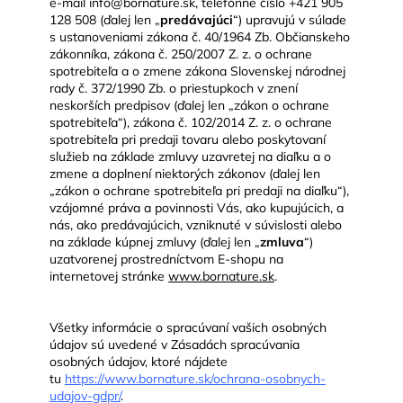
e-mail info@bornature.sk, telefónne číslo +421 905
128 508 (ďalej len „
predávajúci
“) upravujú v súlade
s ustanoveniami zákona č. 40/1964 Zb. Občianskeho
zákonníka, zákona č. 250/2007 Z. z. o ochrane
spotrebiteľa a o zmene zákona Slovenskej národnej
rady č. 372/1990 Zb. o priestupkoch v znení
neskorších predpisov (ďalej len „zákon o ochrane
spotrebiteľa“), zákona č. 102/2014 Z. z. o ochrane
spotrebiteľa pri predaji tovaru alebo poskytovaní
služieb na základe zmluvy uzavretej na diaľku a o
zmene a doplnení niektorých zákonov (ďalej len
„zákon o ochrane spotrebiteľa pri predaji na diaľku“),
vzájomné práva a povinnosti Vás, ako kupujúcich, a
nás, ako predávajúcich, vzniknuté v súvislosti alebo
na základe kúpnej zmluvy (ďalej len „
zmluva
“)
uzatvorenej prostredníctvom E-shopu na
internetovej stránke
www.bornature.sk
.
Všetky informácie o spracúvaní vašich osobných
údajov sú uvedené v Zásadách spracúvania
osobných údajov, ktoré nájdete
tu
https://www.bornature.sk/ochrana-osobnych-
udajov-gdpr/
.