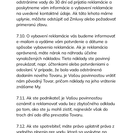
odstránime vady do 30 dní od prijatia reklamácie a
poskytneme vám informácie o vybavení reklamácie
na uvedené kontaktné údaje. Ak táto lehota márne
uplynie, môžete odstúpiť od Zmluvy alebo požadovať
primeranú zľavu.
7.10. O vybavení reklamácie vás budeme informovať
e-mailom a vydáme vám potvrdenie o dátume a
spôsobe vybavenia reklamácie. Ak je reklamácia
oprávnená, máte nárok na náhradu účelne
vynaložených nákladov. Tieto náklady ste povinný
preukázať, napr. účtenkami alebo potvrdeniami o
odoslaní. V prípade, že bola vada odstránená
dodaním nového Tovaru, je Vašou povinnosťou vrátiť
nám pôvodný Tovar, pričom náklady na jeho vrátenie
znášame My.
7.11. Ak ste podnikateľ, je Vašou povinnosťou
oznámiť a reklamovať vadu bez zbytočného odkladu
po tom, ako ste ju mohli zistiť, najneskôr však do
troch dní odo dňa prevzatia Tovaru.
7.12. Ak ste spotrebiteľ, máte právo uplatniť práva z
vadného plnenia pre vadu, ktorá sa vyskytne na