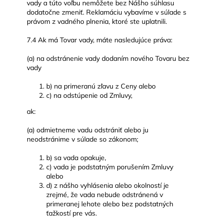
vady a túto voľbu nemôžete bez Nášho súhlasu
dodatočne zmeniť. Reklamáciu vybavíme v súlade s
právom z vadného plnenia, ktoré ste uplatnili.
7.4 Ak má Tovar vady, máte nasledujúce práva:
(a) na odstránenie vady dodaním nového Tovaru bez
vady
b) na primeranú zľavu z Ceny alebo
c) na odstúpenie od Zmluvy,
ak:
(a) odmietneme vadu odstrániť alebo ju
neodstránime v súlade so zákonom;
b) sa vada opakuje,
c) vada je podstatným porušením Zmluvy
alebo
d) z nášho vyhlásenia alebo okolností je
zrejmé, že vada nebude odstránená v
primeranej lehote alebo bez podstatných
ťažkostí pre vás.