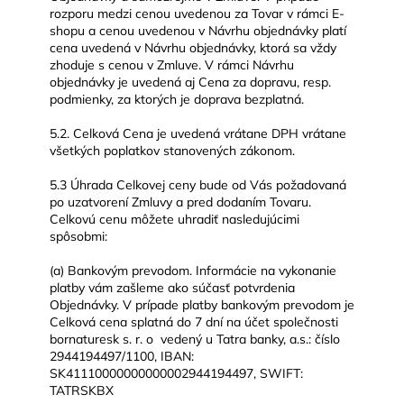
rozporu medzi cenou uvedenou za Tovar v rámci E-
shopu a cenou uvedenou v Návrhu objednávky platí
cena uvedená v Návrhu objednávky, ktorá sa vždy
zhoduje s cenou v Zmluve. V rámci Návrhu
objednávky je uvedená aj Cena za dopravu, resp.
podmienky, za ktorých je doprava bezplatná.
5.2. Celková Cena je uvedená vrátane DPH vrátane
všetkých poplatkov stanovených zákonom.
5.3 Úhrada Celkovej ceny bude od Vás požadovaná
po uzatvorení Zmluvy a pred dodaním Tovaru.
Celkovú cenu môžete uhradiť nasledujúcimi
spôsobmi:
(a) Bankovým prevodom. Informácie na vykonanie
platby vám zašleme ako súčasť potvrdenia
Objednávky. V prípade platby bankovým prevodom je
Celková cena splatná do 7 dní na účet společnosti
bornaturesk s. r. o vedený u Tatra banky, a.s.: číslo
2944194497/1100, IBAN:
SK41110000000000002944194497, SWIFT:
TATRSKBX