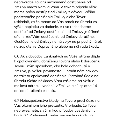
neprevzatie Tovaru neznamená odstúpenie od
Zmluvy medzi Nami a Vami. V takom prípade však
máme právo odstúpiť od Zmluvy z dôvodu Vášho
podstatného porušenia Zmluvy alebo Tovar
uskladniť, za čo máme od Vás nárok na úhradu vo
výške poplatku za dodanie. Ak sa rozhodneme
odstúpiť od Zmluvy, odstúpenie od Zmluvy je účinné
dňom, keď Vám odstúpenie od Zmluvy doručíme.
Odstúpenie od Zmluvy nemá vplyv na prípadný nárok
na zaplatenie Dopravného alebo na náhradu škody.
6.6 Ak z dôvodov vzniknutých na Vašej strane dôjde
k opakovanému doručeniu Tovaru alebo k doručeniu
Tovaru iným spôsobom, ako bolo dohodnuté v
Zmluve, je Vašou povinnosťou uhradiť nám náklady
na takéto opakované doručenie. Platobné údaje na
úhradu týchto nákladov Vám zašleme na Vašu e-
mailovú adresu uvedenú v Zmluve a sú splatné 14
dní od doručenia e-mailu.
6.7 Nebezpečenstvo škody na Tovare prechádza na
Vás okamihom jeho prevzatia. V prípade, že Tovar
neprevezmete, s výnimkou prípadov uvedených v
bode 6.4 Podmienok, nebezpečenstvo škody na