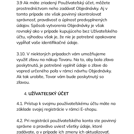
3.9 Ak máte zriadený Používateľský účet, môžete
prostredníctvom neho zadávať Objednávky. Aj v
tomto prípade ste však povinný skontrolovať
správnosť, pravdivosť a úplnosť predvyplnených
údajov. Spôsob vytvorenia Objednávky je však
rovnaký ako v prípade kupujúceho bez Užívateľského
účtu, výhodou však je, že nie je potrebné opakovane
vypĺňať vaše identifikačné údaje.
3.10. V niektorých prípadoch vám umožňujeme
využiť zľavu na nákup Tovaru. Na to, aby bola zľava
poskytnutá, je potrebné vyplniť údaje o zľave do
vopred určeného poľa v rámci návrhu Objednávky.
Ak tak urobíte, Tovar vám bude poskytnutý so
zľavou.
UŽÍVATEĽSKÝ ÚČET
4.1. Prístup k svojmu používateľskému účtu máte na
základe svojej registrácie v rámci E-shopu.
4.2. Pri registrácii používateľského konta ste povinný
správne a pravdivo uviesť všetky údaje, ktoré
zadávate, a v prípade ich zmeny ich aktualizovať.