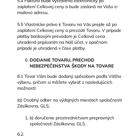
5.4 Faktúra bude vystavená elektronicky po
zaplatení Celkovej ceny a bude zaslaná na Vašu e-
mailovú adresu.
5.5 Vlastnícke právo k Tovaru na Vás prejde až po
zaplatení Celkovej ceny a prevzatí Tovaru. V prípade
platby bankovým prevodom je Celková cena
uhradená pripísaním na Náš účet, v opačnom
prípade je uhradená v čase platby.
DODANIE TOVARU, PRECHOD
NEBEZPEČENSTVA ŠKODY NA TOVARE
6.1 Tovar Vám bude dodaný spôsobom podľa Vášho
výberu, pričom si môžete vybrať z nasledujúcich
možností:
(a) Osobný odber na výdajných miestach spoločnosti
Zásilkovna, GLS;
b) doručenie prostredníctvom prepravných
spoločností Zásilkovna, GLS.
6.2.