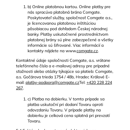
b) Online platobnou kartou. Online platby pre
nás spracúva platobná brána Comgate.
Poskytovateľ služby, spoločnosť Comgate a.s.,
je licencovanou platobnou inštitúciou
pôsobiacou pod dohľadom Českej národnej
banky. Platby uskutočnené prostredníctvom
platobnej brány sú plne zabezpečené a všetky
informácie sú šifrované. Viac informácií a
kontakty nájdete na www.
comgate.cz
.
Kontaktné údaje spoločnosti Comgate, a.s. vrátane
telefónneho čísla a e-mailovej adresy pre prípadné
sťažnosti alebo otázky týkajúce sa platieb: Comgate,
a.s. Gočárova trieda 1754 / 48b, Hradec Králové E-
mail:
platby-podpora@comgate.cz
Tel:
+420 228 224
267
.
c) Platba na dobierku. V tomto prípade sa
platba uskutoční pri dodaní Tovaru oproti
odovzdaniu Tovaru. V prípade platby na
dobierku je celková cena splatná pri prevzatí
Tovaru.