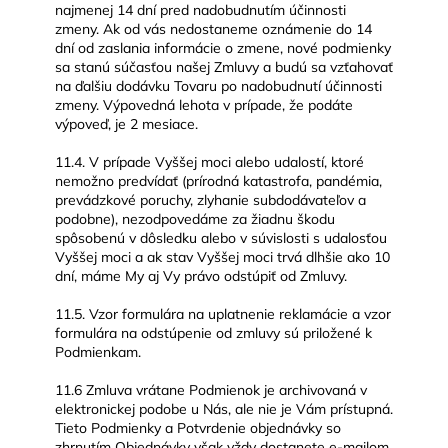
najmenej 14 dní pred nadobudnutím účinnosti
zmeny. Ak od vás nedostaneme oznámenie do 14
dní od zaslania informácie o zmene, nové podmienky
sa stanú súčasťou našej Zmluvy a budú sa vzťahovať
na ďalšiu dodávku Tovaru po nadobudnutí účinnosti
zmeny. Výpovedná lehota v prípade, že podáte
výpoveď, je 2 mesiace.
11.4. V prípade Vyššej moci alebo udalostí, ktoré
nemožno predvídať (prírodná katastrofa, pandémia,
prevádzkové poruchy, zlyhanie subdodávateľov a
podobne), nezodpovedáme za žiadnu škodu
spôsobenú v dôsledku alebo v súvislosti s udalosťou
Vyššej moci a ak stav Vyššej moci trvá dlhšie ako 10
dní, máme My aj Vy právo odstúpiť od Zmluvy.
11.5. Vzor formulára na uplatnenie reklamácie a vzor
formulára na odstúpenie od zmluvy sú priložené k
Podmienkam.
11.6 Zmluva vrátane Podmienok je archivovaná v
elektronickej podobe u Nás, ale nie je Vám prístupná.
Tieto Podmienky a Potvrdenie objednávky so
zhrnutím Objednávky však vždy dostanete e-mailom,