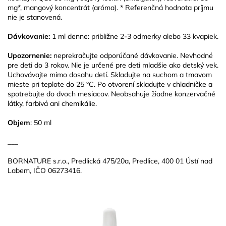
mg*, mangový koncentrát (aróma). * Referenčná hodnota príjmu
nie je stanovená.
Dávkovanie:
1 ml denne: približne 2-3 odmerky alebo 33 kvapiek.
Upozornenie:
neprekračujte odporúčané dávkovanie. Nevhodné
pre deti do 3 rokov. Nie je určené pre deti mladšie ako detský vek.
Uchovávajte mimo dosahu detí. Skladujte na suchom a tmavom
mieste pri teplote do 25 °C. Po otvorení skladujte v chladničke a
spotrebujte do dvoch mesiacov. Neobsahuje žiadne konzervačné
látky, farbivá ani chemikálie.
Objem
: 50 ml
___
BORNATURE s.r.o., Predlická 475/20a, Predlice, 400 01 Ústí nad
Labem, IČO 06273416.