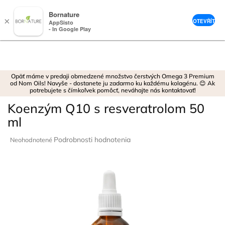
Bornature
×
OTEVŘÍT
AppSisto
- In Google Play
Prejsť
na
obsah
Opäť máme v predaji obmedzené množstvo čerstvých Omega 3 Premium
od Nom Oils! Navyše - dostanete ju zadarmo ku každému kolagénu. 😊 Ak
potrebujete s čímkoľvek pomôcť, neváhajte nás kontaktovať!
Koenzým Q10 s resveratrolom 50
ml
Priemerné
Podrobnosti hodnotenia
Neohodnotené
hodnotenie
produktu
je
0,0
z
5
hviezdičiek.