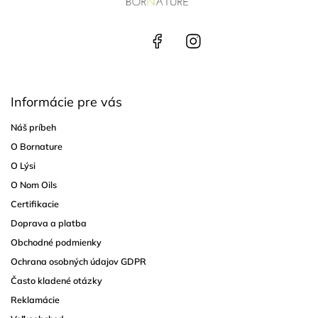
á
p
ä
+42
Face
Insta
1 90
book
gra
t
5 12
m
i
8 50
e
8
Informácie pre vás
Náš príbeh
O Bornature
O Lýsi
O Nom Oils
Certifikacie
Doprava a platba
Obchodné podmienky
Ochrana osobných údajov GDPR
Často kladené otázky
Reklamácie