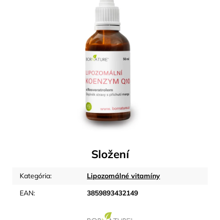
Složení
Kategória
:
Lipozomálné vitamíny
EAN
:
3859893432149
Z