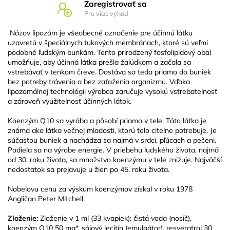
Zaregistrovať sa
Pre viac výhod
Názov lipozóm je všeobecné označenie pre účinnú látku
uzavretú v špeciálnych tukových membránach, ktoré sú veľmi
podobné ľudským bunkám. Tento prirodzený fosfolipidový obal
umožňuje, aby účinná látka prešla žalúdkom a začala sa
vstrebávať v tenkom čreve. Dostáva sa teda priamo do buniek
bez potreby trávenia a bez zaťaženia organizmu. Vďaka
lipozomálnej technológii výrobca zaručuje vysokú vstrebateľnosť
a zároveň využiteľnosť účinných látok.
Koenzým Q10 sa vyrába a pôsobí priamo v tele. Táto látka je
známa ako látka večnej mladosti, ktorú telo citeľne potrebuje. Je
súčasťou buniek a nachádza sa najmä v srdci, pľúcach a pečeni.
Podieľa sa na výrobe energie. V priebehu ľudského života, najmä
od 30. roku života, sa množstvo koenzýmu v tele znižuje. Najväčší
nedostatok sa prejavuje u žien po 45. roku života.
Nobelovu cenu za výskum koenzýmov získal v roku 1978
Angličan Peter Mitchell.
Zloženie:
Zloženie v 1 ml (33 kvapiek): čistá voda (nosič),
koenzým Q10 50 mg*, sójový lecitín (emulgátor), resveratrol 30