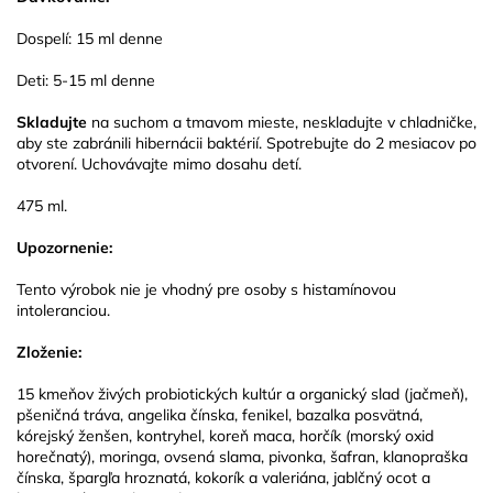
Dospelí: 15 ml denne
Deti: 5-15 ml denne
Skladujte
na suchom a tmavom mieste, neskladujte v chladničke,
aby ste zabránili hibernácii baktérií. Spotrebujte do 2 mesiacov po
otvorení. Uchovávajte mimo dosahu detí.
475 ml.
Upozornenie:
Tento výrobok nie je vhodný pre osoby s histamínovou
intoleranciou.
Zloženie:
15 kmeňov živých probiotických kultúr a organický slad (jačmeň),
pšeničná tráva, angelika čínska, fenikel, bazalka posvätná,
kórejský ženšen, kontryhel, koreň maca, horčík (morský oxid
horečnatý), moringa, ovsená slama, pivonka, šafran, klanopraška
čínska, špargľa hroznatá, kokorík a valeriána, jablčný ocot a