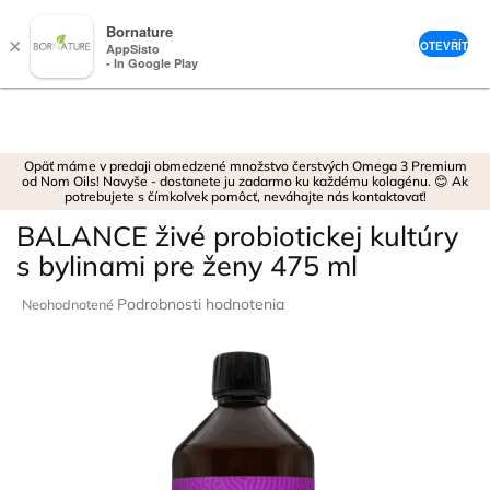
Bornature
×
OTEVŘÍT
AppSisto
- In Google Play
Prejsť
na
obsah
Opäť máme v predaji obmedzené množstvo čerstvých Omega 3 Premium
od Nom Oils! Navyše - dostanete ju zadarmo ku každému kolagénu. 😊 Ak
potrebujete s čímkoľvek pomôcť, neváhajte nás kontaktovať!
BALANCE živé probiotickej kultúry
s bylinami pre ženy 475 ml
Priemerné
Podrobnosti hodnotenia
Neohodnotené
hodnotenie
produktu
je
0,0
z
5
hviezdičiek.