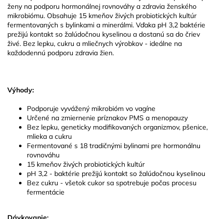
ženy na podporu hormonálnej rovnováhy a zdravia ženského
mikrobiómu. Obsahuje 15 kmeňov živých probiotických kultúr
fermentovaných s bylinkami a minerálmi. Vďaka pH 3,2 baktérie
prežijú kontakt so žalúdočnou kyselinou a dostanú sa do čriev
živé. Bez lepku, cukru a mliečnych výrobkov - ideálne na
každodennú podporu zdravia žien.
Výhody:
Podporuje vyvážený mikrobióm vo vagíne
Určené na zmiernenie príznakov PMS a menopauzy
Bez lepku, geneticky modifikovaných organizmov, pšenice,
mlieka a cukru
Fermentované s 18 tradičnými bylinami pre hormonálnu
rovnováhu
15 kmeňov živých probiotických kultúr
pH 3,2 - baktérie prežijú kontakt so žalúdočnou kyselinou
Bez cukru - všetok cukor sa spotrebuje počas procesu
fermentácie
Dávkovanie: